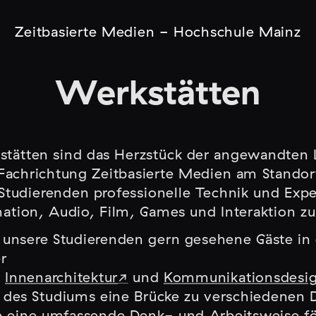
Zeitbasierte Medien - Hochschule Mainz
Werkstätten
ätten sind das Herzstück der angewandten 
Fachrichtung Zeitbasierte Medien am Standor
Studierenden professionelle Technik und Expe
ation, Audio, Film, Games und Interaktion zu
unsere Studierenden gern gesehene Gäste in
r
n
Innenarchitektur
und
Kommunikationsdesi
des Studiums eine Brücke zu verschiedenen D
e eine umfassende Denk- und Arbeitsweise fö