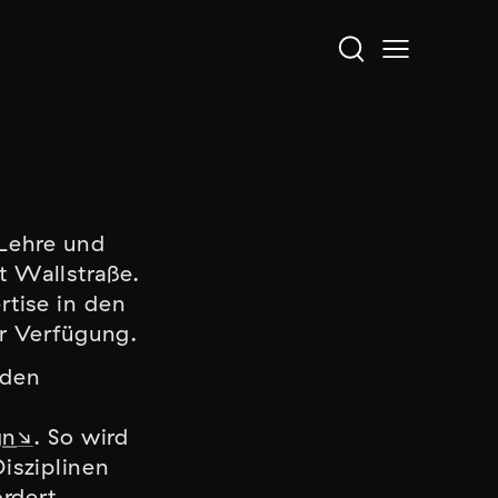
Lehre und
t Wallstraße.
rtise in den
r Verfügung.
 den
gn
. So wird
isziplinen
rdert.